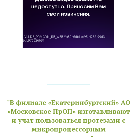
"В филиале «Екатеринбургский» АО
«Московское ПрОП» изготавливают
и учат пользоваться протезами с
микропроцессорным