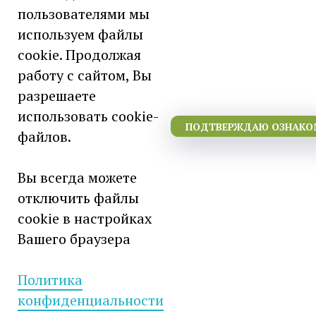
«Московское ПрОП»
пользователями мы
620027 г. Екатеринбург, Луначарского,
используем файлы
42
cookie. Продолжая
работу с сайтом, Вы
разрешаете
использовать cookie-
ПОДТВЕРЖДАЮ ОЗНАКОМ
файлов.
ИНН / КПП - 7743384198 / 667843001
ОГРН - 1227700368279
ОКВЭД - 32.50
Вы всегда можете
ОКПО - 55284734
отключить файлы
Дата регистрации - 23.06.2022г.
cookie в настройках
Вашего браузера
Банк - УРАЛЬСКИЙ БАНК ПАО
СБЕРБАНК
Расчётный счёт -
40502810216260078669
Политика
К/счёт -
30101810500000000674
конфиденциальности
БИК -
046577674