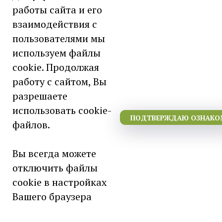
работы сайта и его
взаимодействия с
Филиал "Екатеринбургский" АО
пользователями мы
«Московское ПрОП»
используем файлы
620027 г. Екатеринбург, Луначарского,
cookie. Продолжая
42
работу с сайтом, Вы
разрешаете
использовать cookie-
ПОДТВЕРЖДАЮ ОЗНАКОМ
файлов.
ИНН / КПП - 7743384198 / 667843001
ОГРН - 1227700368279
Вы всегда можете
ОКВЭД - 32.50
отключить файлы
ОКПО - 55284734
cookie в настройках
Дата регистрации - 23.06.2022г.
Вашего браузера
Банк - УРАЛЬСКИЙ БАНК ПАО
СБЕРБАНК