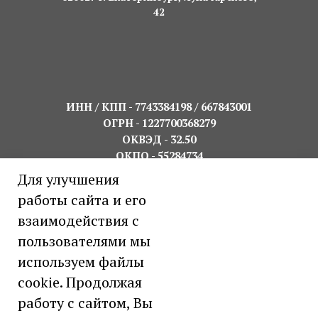
42
ИНН / КПП - 7743384198 / 667843001
ОГРН - 1227700368279
ОКВЭД - 32.50
ОКПО - 55284734
Дата регистрации - 23.06.2022г.
Для улучшения
работы сайта и его
Банк - УРАЛЬСКИЙ БАНК ПАО
взаимодействия с
СБЕРБАНК
пользователями мы
Расчётный счёт -
40502810216260078669
используем файлы
К/счёт -
30101810500000000674
БИК -
046577674
cookie. Продолжая
работу с сайтом, Вы